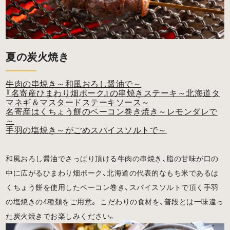
夏の炭火焼き
牛肉の串焼き～和風おろし醤油で～
『名寄産ひまわり畑ポーク』の串焼きステーキ～北海道タ
マネギ＆マスタードステーキソース～
名寄産はくちょう餅のベーコン巻き焼き～レモンダレで
～
手羽の塩焼き～がごめスパイスソルトで～
和風おろし醤油でさっぱり頂ける牛肉の串焼き、脂の甘味が口の
中に広がるひまわり畑ポーク、北海道の代表的なもち米であるは
くちょう餅を使用したベーコン巻き、スパイスソルトで頂く手羽
の塩焼きの4種類をご用意。 こだわりの食材を、普段とは一味違っ
た炭火焼きでお楽しみください。