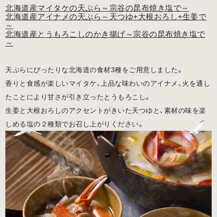
北海道産マイタケの天ぷら～宗谷の昆布焼き塩で～
北海道産アイナメの天ぷら～天つゆ+大根おろし+生姜で
～
北海道産とうもろこしのかき揚げ～宗谷の昆布焼き塩で
～
天ぷらにぴったりな北海道の食材3種をご用意しました。
香りと食感が楽しいマイタケ、上品な味わいのアイナメ、火を通し
たことにより甘さが引き立ったとうもろこし。
生姜と大根おろしのアクセントがきいた天つゆと、素材の味を楽
しめる塩の２種類でお召し上がりください。