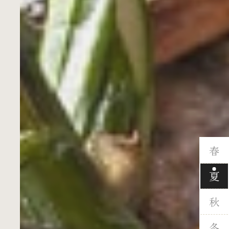
春
夏
秋
冬