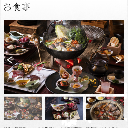
Previ
Next
ous