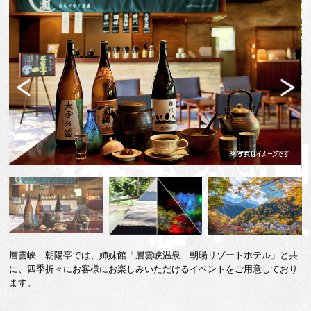
Previ
Next
ous
層雲峡 朝陽亭では、姉妹館「層雲峡温泉 朝暘リゾートホテル」と共
に、四季折々にお客様にお楽しみいただけるイベントをご用意しており
ます。