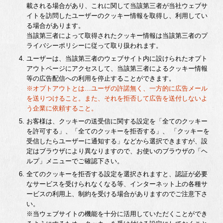
載される場合があり、これに関して当該第三者が当社ウェブサ
イトを訪問したユーザーのクッキー情報を取得し、利用してい
る場合があります。
当該第三者によって取得されたクッキー情報は当該第三者のプ
ライバシーポリシーに従って取り扱われます。
ユーザーは、当該第三者のウェブサイト内に設けられたオプト
アウトページにアクセスして、当該第三者によるクッキー情報
等の広告配信への利用を停止することができます。
※オプトアウトとは…ユーザの許諾無く、一方的に広告メール
を送りつけること。また、それを拒否して広告を送付しないよ
う企業に依頼すること。
お客様は、クッキーの送受信に関する設定を「全てのクッキー
を許可する」、「全てのクッキーを拒否する」、 「クッキーを
受信したらユーザーに通知する」などから選択できますが、設
定はブラウザにより異なりますので、お使いのブラウザの「ヘ
ルプ」メニューでご確認下さい。
全てのクッキーを拒否する設定を選択されますと、認証が必要
なサービスを受けられなくなる等、インターネット上の各種サ
ービスの利用上、制約を受ける場合がありますのでご注意下さ
い。
※当ウェブサイトの機能を十分に活用していただくことができ