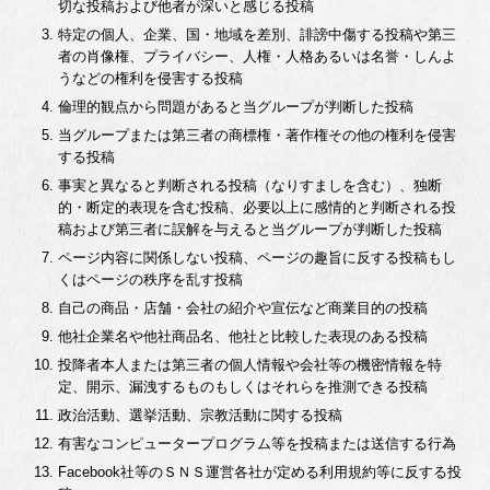
切な投稿および他者が深いと感じる投稿
特定の個人、企業、国・地域を差別、誹謗中傷する投稿や第三
者の肖像権、プライバシー、人権・人格あるいは名誉・しんよ
うなどの権利を侵害する投稿
倫理的観点から問題があると当グループが判断した投稿
当グループまたは第三者の商標権・著作権その他の権利を侵害
する投稿
事実と異なると判断される投稿（なりすましを含む）、独断
的・断定的表現を含む投稿、必要以上に感情的と判断される投
稿および第三者に誤解を与えると当グループが判断した投稿
ページ内容に関係しない投稿、ページの趣旨に反する投稿もし
くはページの秩序を乱す投稿
自己の商品・店舗・会社の紹介や宣伝など商業目的の投稿
他社企業名や他社商品名、他社と比較した表現のある投稿
投降者本人または第三者の個人情報や会社等の機密情報を特
定、開示、漏洩するものもしくはそれらを推測できる投稿
政治活動、選挙活動、宗教活動に関する投稿
有害なコンピュータープログラム等を投稿または送信する行為
Facebook社等のＳＮＳ運営各社が定める利用規約等に反する投