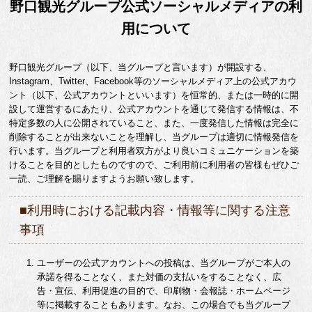
野口観光グループ公式ソーシャルメディアの利
用について
野口観光グループ（以下、当グループと言います）が開設する、
Instagram、Twitter、Facebook等のソーシャルメディア上の公式アカウ
ント（以下、公式アカウントといいます）を恒常的、または一時的に開
設して運営するにあたり、公式アカウントを通じて発信する情報は、不
特定多数の人に公開されていること、また、一度発信した情報は完全に
削除することが出来ないことを理解し、当グループは適切に情報発信を
行います。当グループと利用者双方がより良いコミュニケーションを築
けることを目的としたものですので、ご利用前に利用者の皆様もぜひご
一読、ご理解を賜りますようお願い致します。
■利用時における記載内容・情報等に関する注意
事項
ユーザーの公式アカウントへの投稿は、当グループがご本人の
承諾を得ることなく、また対価の支払いをすることなく、広
告・宣伝、利用促進の目的で、印刷物・会報誌・ホームページ
等に掲載することもあります。なお、この場合でも当グループ