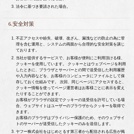
法令に基づき要請された場合。
6.安全対策
不正アクセスや紛失、破壊、改ざん、漏洩などの防止の為に管
理を含む運用と、システムの両面から合理的な安全対策を講じ
ております。
当社が提供するサービスで、お客様が便利にご利用頂ける様、
クッキーを使用しています。 クッキーとはウェブページを利用
したときに、ブラウザとサーバーとの間で送受信した利用履歴
や入力内容などを、お客様のコンピュータにファイルとして保
存しておく仕組みです。 次回、同じページにアクセスすると、
クッキー情報を使ってページ運営者はお客様ごとに表示を変え
たりすることができます。
お客様がブラウザの設定でクッキーの送受信を許可している場
合、ウェブサイトはユーザーのブラウザからクッキーを取得で
きます。
お客様のブラウザはプライバシー保護のため、そのウェブサイ
トのサーバーが送受信したクッキーのみを送信します。
ヤフー株式会社をはじめとるす第三者から配信される広告が掲