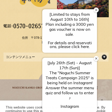
【受付時間】
10：00～17：00
住所 〒078-1795 北海道上川郡上川町層雲峡温泉
FAX： 01658-5-3054
コンテンツメニュー
This website uses cookies to improve your user experience. By 
野口観光グループ一覧
continuing to use this website, you have agreed with our cookie 