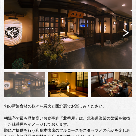
Previ
Next
ous
旬の新鮮食材の数々を炭火と囲炉裏でお楽しみください。
朝陽亭で最も品格高いお食事処「北番屋」は、北海道漁業の繁栄を象徴
した鰊番屋をイメージしております。
順にご提供を行う和食本懐席のフルコースをスタッフとの会話を楽しみ