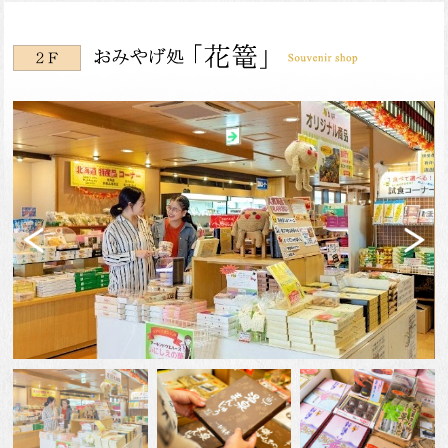
Previ
Next
ous