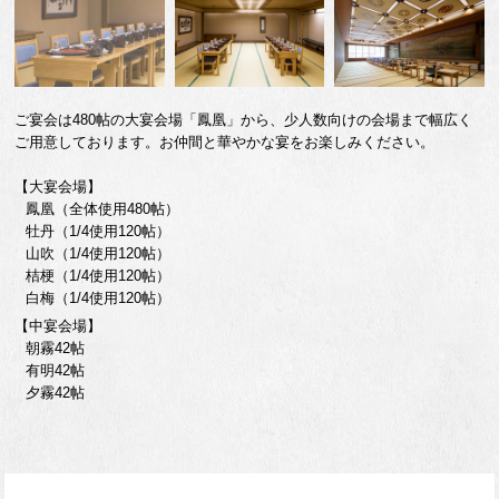
ご宴会は480帖の大宴会場「鳳凰」から、少人数向けの会場まで幅広く
ご用意しております。お仲間と華やかな宴をお楽しみください。
【大宴会場】
鳳凰（全体使用480帖）
牡丹（1/4使用120帖）
山吹（1/4使用120帖）
桔梗（1/4使用120帖）
白梅（1/4使用120帖）
【中宴会場】
朝霧42帖
有明42帖
夕霧42帖