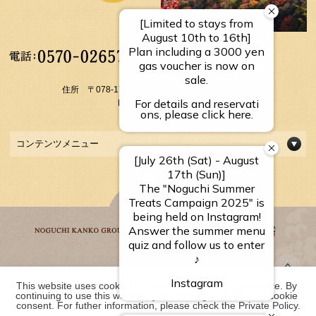
【受付時間】
10：00～17：00
住所 〒078-1795 北海道上川郡上川町層雲峡温泉
FAX： 01658-5-3054
コンテンツメニュー
This website uses cookies to improve your user experience. By 
野口観光グループ一覧
continuing to use this website, you have agreed with our cookie 
consent. For futher information, please check the 
Private Policy
.