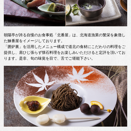
朝陽亭が誇る自慢のお食事処「北番屋」は、北海道漁業の繁栄を象徴し
た鰊番屋をイメージしております。
「囲炉裏」を活用したメニュー構成で道北の食材にこだわりの料理をご
提供し、肩ひじ張らず懐石料理をお楽しみいただけると定評を頂いてお
ります。是非、旬の味覚を目で、舌でご堪能下さい。