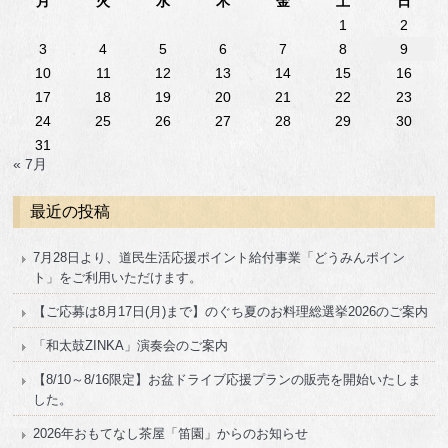
月
火
水
木
金
土
日
1
2
3
4
5
6
7
8
9
10
11
12
13
14
15
16
17
18
19
20
21
22
23
24
25
26
27
28
29
30
31
« 7月
最近の投稿
7月28日より、道民生活応援ポイント給付事業「どうみんポイン
ト」をご利用いただけます。
【ご応募は8月17日(月)まで】のぐち夏のお料理総選挙2026のご案内
「和太鼓ZINKA」演奏会のご案内
【8/10～8/16限定】お盆ドライブ応援プランの販売を開始いたしま
した。
2026年おもてなし茶屋「笛園」からのお知らせ