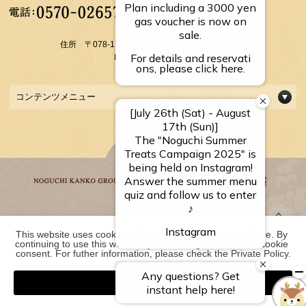
【受付時間】
10：00～17：00
住所 〒078-1795 北海道上川郡上川町層雲峡温泉
FAX： 01658-5-3054
コンテンツメニュー
This website uses cookies to improve your user experience. By 
野口観光グループ一覧
continuing to use this website, you have agreed with our cookie 
consent. For futher information, please check the 
Private Policy
.
Agree
COPYRIGHT ©
2026 層雲峡温泉 層雲峡 朝陽亭｜【公式】北海道の温泉宿 野口観
光グループ. ALL RIGHTS RESERVED