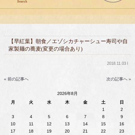
【早紅葉】朝食／エゾシカチャーシュー寿司や自
家製麺の蕎麦(変更の場合あり)
2018.11.03 l
« 前の記事へ
次の記事へ »
2026年8月
月
火
水
木
金
土
日
1
2
3
4
5
6
7
8
9
10
11
12
13
14
15
16
17
18
19
20
21
22
23