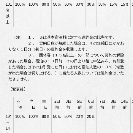
101
100％
100％
80％
50％
50％
30％
30％
30％
15％
15％
名
以
上
（注） １． ％は基本宿泊料に対する違約金の比率です。
２． 契約日数が短縮した場合は、その短縮日にかかわ
りなく１日分（初日）の違約金を収受します。
３． 団体客（１５名以上）の一部について契約の解除
があった場合、宿泊の１０日前｛その日より後に申込みを、お引受
した場合にはそのお引受した日｝における宿泊人数の１０％〔端数
が出た場合は切り上げる。〕に当たる人数については違約金はいた
だきません。
【変更後】
不
当
前
2日
3日
5日
6日
7日
8日
14日
泊
日
日
前
前
前
前
前
前
前
1名
100％
100％
80％
50％
50％
20％
20％
～
14