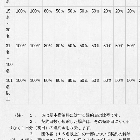
名
15
100％
100％
80％
50％
50％
50％
50％
20％
20％
20％
名
～
30
名
31
100％
100％
80％
80％
50％
50％
50％
50％
50％
50％
名
～
100
名
101
100％
100％
80％
80％
80％
50％
50％
50％
50％
50％
名
以
上
（注） １． ％は基本宿泊料に対する違約金の比率です。
２． 契約日数が短縮した場合は、その短縮日にかかわ
りなく１日分（初日）の違約金を収受します。
３． 団体客（１５名以上）の一部について契約の解除