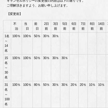
キャンセルポリシーの変更後の内容は以下の通りです。
ご理解頂きますよう、お願い申し上げます。
【変更前】
不
当
前
2日
3日
5日
6日
7日
8日
14日
泊
日
日
前
前
前
前
前
前
前
1名
100％
100％
50％
30％
30％
～
14
名
15
100％
100％
50％
30％
30％
30％
名
～
30
名
31
100％
100％
80％
50％
30％
30％
20％
20％
10％
10％
名
～
100
名