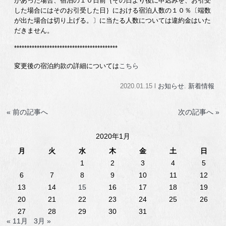
があった場合、宿泊の１０日前｛その日より後に申込みを、お引受
した場合にはそのお引受した日｝における宿泊人数の１０％〔端数
が出た場合は切り上げる。〕に当たる人数については違約金はいた
だきません。
*****************************************
変更後の宿泊約款の詳細については
こちら
2020.01.15 l
お知らせ
.
新着情報
« 前の記事へ
次の記事へ »
2020年1月
月
火
水
木
金
土
日
1
2
3
4
5
6
7
8
9
10
11
12
13
14
15
16
17
18
19
20
21
22
23
24
25
26
27
28
29
30
31
« 11月
3月 »