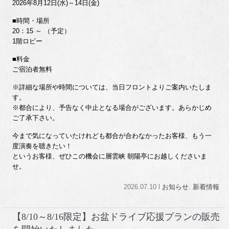
2026年8月12日(水)～14日(金)
■時間・場所
20：15 ～ （予定）
1階ロビー
■料金
ご宿泊者無料
※詳細な場所や時間については、当日フロントよりご案内いたしま
す。
※都合により、予告なく中止となる場合がございます。あらかじめ
ご了承下さい。
今まで気になっていたけれども都合が合わなかったお客様、もう一
度演奏を聴きたい！
というお客様、ぜひこの機会に層雲峡 朝陽亭にお越しくださいま
せ。
2026.07.10 l
お知らせ
.
新着情報
【8/10～8/16限定】お盆ドライブ応援プランの販売