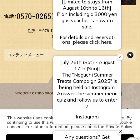
【受付時間】
10：00～17：00
住所 〒078-1795 北海道上川郡上川町層雲峡温泉
FAX： 01658-5-3054
コンテンツメニュー
This website uses cookies to improve your user experience. By 
野口観光グループ一覧
continuing to use this website, you have agreed with our cookie 
consent. For futher information, please check the 
Private Policy
.