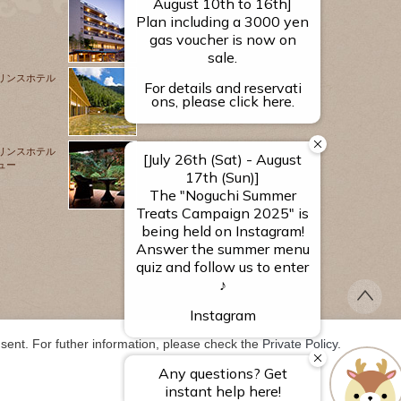
源泉のお宿
湯河原 千代田荘
リンスホテル
山翠楼
SANSUIROU
リンスホテル
ュー
海石榴 つばき
ent. For futher information, please check the 
Private Policy
.
TS RESERVED