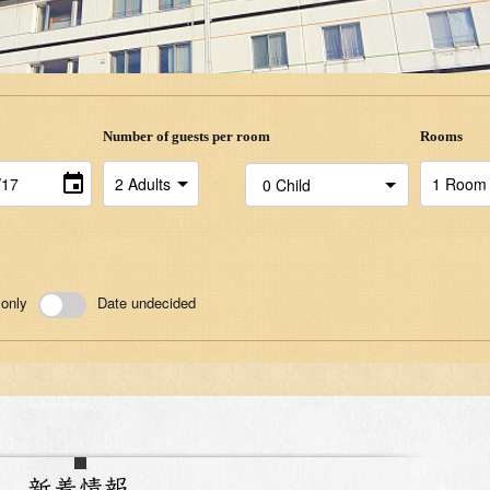
Number of guests per room
Rooms
 only
Date undecided