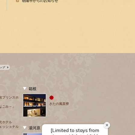
朝陽亭からのお知らせ
箱根
牧プリンスホ
きたの風茶寮
なごみ～」
光ホテル
ェッショナル
湯河原