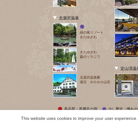
北湯沢温泉
緑の風リゾート
きたゆざわ
きたゆざわ
森のソラニワ
定山渓温
北湯沢温泉郷
湯元 ホロホロ山荘
高品質・高満足の宿
少し贅沢・憧れの
This website uses cookies to improve your user experience. 
COPYRIGHT ©
2