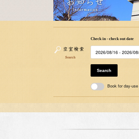
Check in - check out date
Search
Book for day-use