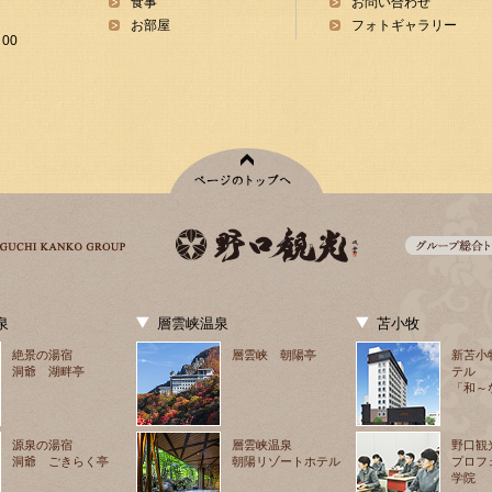
食事
お問い合わせ
お部屋
フォトギャラリー
00
泉
層雲峡温泉
苫小牧
絶景の湯宿
層雲峡 朝陽亭
新苫小
洞爺 湖畔亭
テル
「和～
源泉の湯宿
層雲峡温泉
野口観
洞爺 ごきらく亭
朝陽リゾートホテル
プロフ
学院