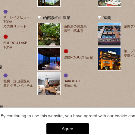
ザ　レイクビュー
函館湯の川温泉
室蘭
TOYA
乃の風リゾート
函館湯の川温泉
室蘭プ
湯元 啄木亭
BOUROU LAKE 
TOYA
第二プ
室蘭ビ
望楼NOGUCHI函館
泉
札幌・定山渓温泉
HAKODATE
章月グランドホテル
海峡の風
宿
By continuing to use this website, you have agreed with our cookie cons
Agree
026 層雲峡温泉 層雲峡 朝陽亭｜【公式】北海道の温泉宿 野口観光グループ. ALL RIGH