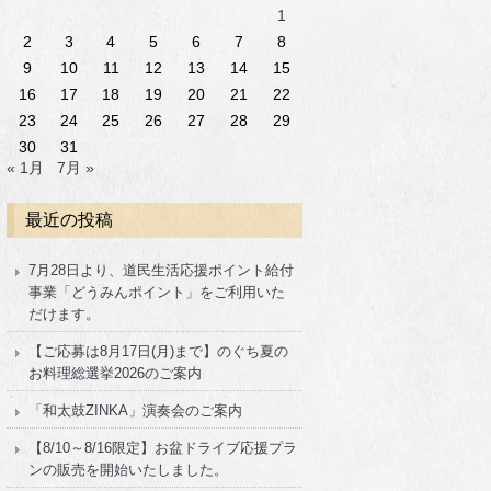
1
2
3
4
5
6
7
8
9
10
11
12
13
14
15
16
17
18
19
20
21
22
23
24
25
26
27
28
29
30
31
« 1月
7月 »
最近の投稿
7月28日より、道民生活応援ポイント給付
事業「どうみんポイント」をご利用いた
だけます。
【ご応募は8月17日(月)まで】のぐち夏の
お料理総選挙2026のご案内
「和太鼓ZINKA」演奏会のご案内
【8/10～8/16限定】お盆ドライブ応援プラ
ンの販売を開始いたしました。