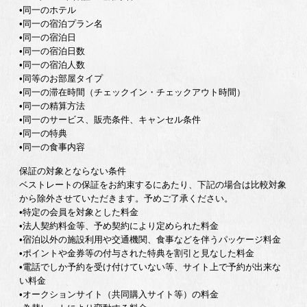
•同一のホテル
•同一の宿泊プラン名
•同一の宿泊日
•同一の宿泊日数
•同一の宿泊人数
•同等のお部屋タイプ
•同一の滞在時間（チェックイン・チェックアウト時間）
•同一の精算方法
•同一のサービス、販売条件、キャンセル条件
•同一の特典
•同一の食事内容
保証の対象とならない条件
ベストレートの保証をお約束するにあたり、下記の場合は比較対象
から除外させていただきます。予めご了承ください。
•特定の会員を対象とした料金
•法人契約料金等、予め契約により定められた料金
•宿泊以外の施設利用や交通機関、食事などを伴うパッケージ料金
•ポイントや金券等の付与された特典を割引と見なした料金
•電話でしか予約を受け付けていない等、サイト上で予約が出来な
い料金
•オークションサイト（共同購入サイト等）の料金