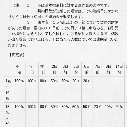
（注） １． ％は基本宿泊料に対する違約金の比率です。
２． 契約日数が短縮した場合は、その短縮日にかかわ
りなく１日分（初日）の違約金を収受します。
３． 団体客（１５名以上）の一部について契約の解除
があった場合、宿泊の１０日前｛その日より後に申込みを、お引受
した場合にはそのお引受した日｝における宿泊人数の１０％〔端数
が出た場合は切り上げる。〕に当たる人数については違約金はいた
だきません。
【変更後】
不
当
前
2日
3日
5日
6日
7日
8日
14日
泊
日
日
前
前
前
前
前
前
前
1名
100％
100％
80％
50％
50％
20％
20％
～
14
名
15
100％
100％
80％
50％
50％
50％
50％
20％
20％
20％
名
～
30