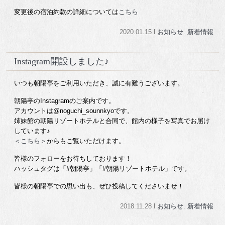
変更後の宿泊約款の詳細については
こちら
2020.01.15 l
お知らせ
.
新着情報
Instagram開設しました♪
いつも朝陽亭をご利用いただき、誠に有難うございます。
朝陽亭のInstagramのご案内です。
アカウントは@noguchi_sounnkyoです。
姉妹館の朝陽リゾートホテルと合同で、館内の様子を写真でお届け
しています♪
＜こちら＞
からもご覧いただけます。
皆様のフォローをお待ちしております！
ハッシュタグは「#朝陽亭」「#朝陽リゾートホテル」です。
皆様の朝陽亭での思い出も、ぜひ投稿してくださいませ！
2018.11.28 l
お知らせ
.
新着情報