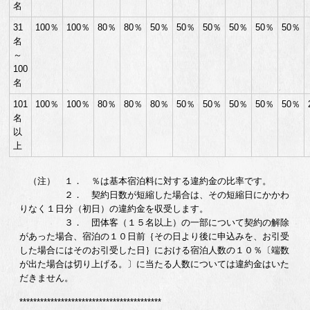
名
31
100％
100％
80％
80％
50％
50％
50％
50％
50％
50％
名
～
100
名
101
100％
100％
80％
80％
80％
50％
50％
50％
50％
50％
名
以
上
（注） １． ％は基本宿泊料に対する違約金の比率です。
２． 契約日数が短縮した場合は、その短縮日にかかわ
りなく１日分（初日）の違約金を収受します。
３． 団体客（１５名以上）の一部について契約の解除
があった場合、宿泊の１０日前｛その日より後に申込みを、お引受
した場合にはそのお引受した日｝における宿泊人数の１０％〔端数
が出た場合は切り上げる。〕に当たる人数については違約金はいた
だきません。
*****************************************