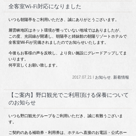
全客室Wi-Fi対応になりました
いつも朝陽亭をご利用いただき、誠にありがとうございます。
層雲峡地区はネット環境が整っていない地域ではありましたが、
この度、光回線が開通し、朝陽亭と姉妹館の朝陽リゾートホテルで
全客室Wi-Fiが完備されましたのでお知らせいたします。
今後もお客様の声を反映し、より良い施設にグレードアップしてま
いります。
何卒宜しくお願い致します。
2017.07.21 l
お知らせ
.
新着情報
【ご案内】野口観光でご利用頂ける保養について
のお知らせ
いつも野口観光グループをご利用いただき、誠に有難うございま
す。
ご契約のある補助券・利用券は、ホテルへ直接のお電話・公式ホー