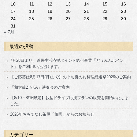
10
11
12
13
14
15
16
17
18
19
20
21
22
23
24
25
26
27
28
29
30
31
« 7月
最近の投稿
7月28日より、道民生活応援ポイント給付事業「どうみんポイン
ト」をご利用いただけます。
【ご応募は8月17日(月)まで】のぐち夏のお料理総選挙2026のご案内
「和太鼓ZINKA」演奏会のご案内
【8/10～8/16限定】お盆ドライブ応援プランの販売を開始いたしま
した。
2026年おもてなし茶屋「笛園」からのお知らせ
カテゴリー