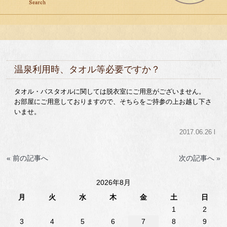
温泉利用時、タオル等必要ですか？
タオル・バスタオルに関しては脱衣室にご用意がございません。
お部屋にご用意しておりますので、そちらをご持参の上お越し下さ
いませ。
2017.06.26 l
« 前の記事へ
次の記事へ »
2026年8月
月
火
水
木
金
土
日
1
2
3
4
5
6
7
8
9