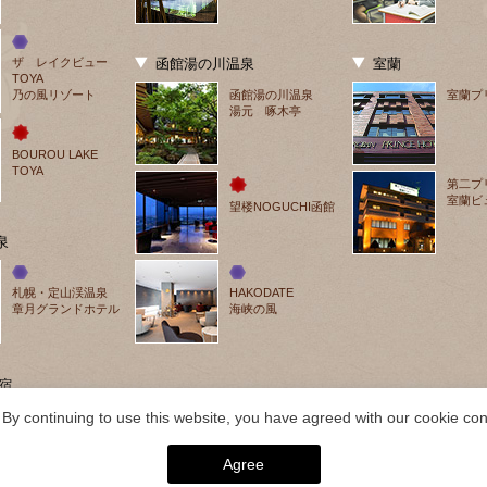
ザ　レイクビュー
函館湯の川温泉
室蘭
TOYA
乃の風リゾート
函館湯の川温泉
室蘭プ
湯元 啄木亭
BOUROU LAKE 
TOYA
第二プ
室蘭ビ
望楼NOGUCHI函館
泉
札幌・定山渓温泉
HAKODATE
章月グランドホテル
海峡の風
宿
By continuing to use this website, you have agreed with our cookie cons
Agree
026 層雲峡温泉 層雲峡 朝陽亭｜【公式】北海道の温泉宿 野口観光グループ. ALL RIGH