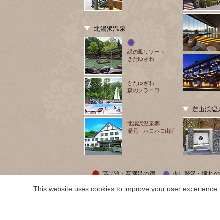
北湯沢温泉
緑の風リゾート
きたゆざわ
きたゆざわ
森のソラニワ
定山渓温
北湯沢温泉郷
湯元 ホロホロ山荘
高品質・高満足の宿
少し贅沢・憧れの
This website uses cookies to improve your user experience. 
COPYRIGHT ©
2