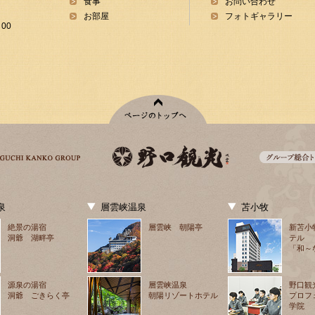
食事
お問い合わせ
お部屋
フォトギャラリー
00
泉
層雲峡温泉
苫小牧
絶景の湯宿
層雲峡 朝陽亭
新苫小
洞爺 湖畔亭
テル
「和～
源泉の湯宿
層雲峡温泉
野口観
洞爺 ごきらく亭
朝陽リゾートホテル
プロフ
学院