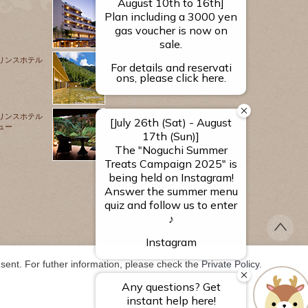
源泉のお宿
湯河原 千代田荘
リンスホテル
山翠楼
SANSUIROU
リンスホテル
ュー
海石榴 つばき
ent. For futher information, please check the 
Private Policy
.
TS RESERVED