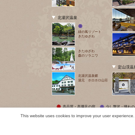
北湯沢温泉
緑の風リゾート
きたゆざわ
きたゆざわ
森のソラニワ
定山渓温
北湯沢温泉郷
湯元 ホロホロ山荘
高品質・高満足の宿
少し贅沢・憧れの
This website uses cookies to improve your user experience. 
COPYRIGHT ©
2