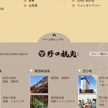
食事
お問い合わせ
お部屋
フォトギャラリー
00
泉
層雲峡温泉
苫小牧
絶景の湯宿
層雲峡 朝陽亭
新苫小
洞爺 湖畔亭
テル
「和～
源泉の湯宿
層雲峡温泉
野口観
洞爺 ごきらく亭
朝陽リゾートホテル
プロフ
学院