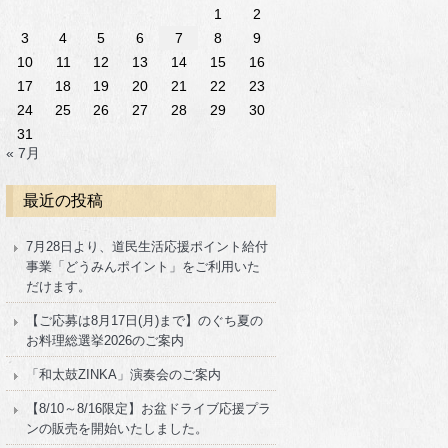
1
2
3
4
5
6
7
8
9
10
11
12
13
14
15
16
17
18
19
20
21
22
23
24
25
26
27
28
29
30
31
« 7月
最近の投稿
7月28日より、道民生活応援ポイント給付
事業「どうみんポイント」をご利用いた
だけます。
【ご応募は8月17日(月)まで】のぐち夏の
お料理総選挙2026のご案内
「和太鼓ZINKA」演奏会のご案内
【8/10～8/16限定】お盆ドライブ応援プラ
ンの販売を開始いたしました。