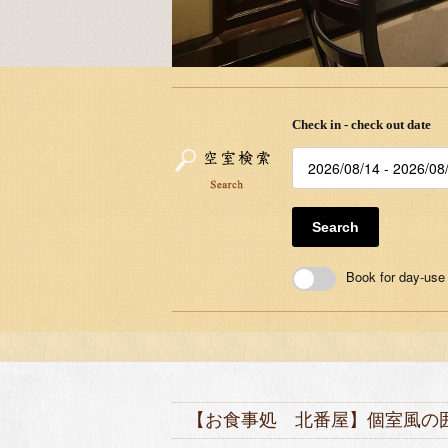
Check in - check out date
Search
Book for day-use
【お食事処 北番屋】個室風の