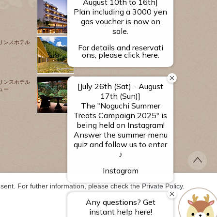
源泉のお宿
湯河原 千代田荘
リンスホテル
山翠楼
SANSUIROU
リンスホテル
ュー
海石榴 つばき
ent. For futher information, please check the 
Private Policy
.
TS RESERVED