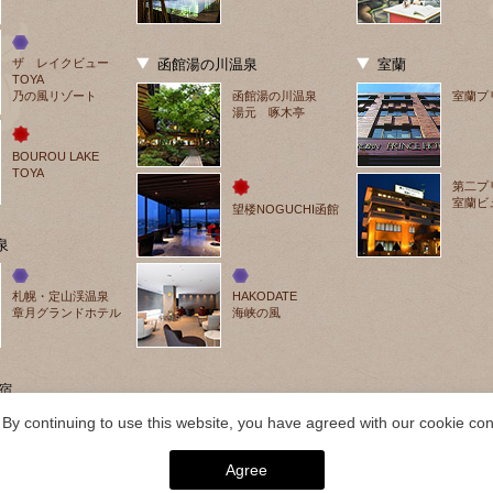
ザ　レイクビュー
函館湯の川温泉
室蘭
TOYA
乃の風リゾート
函館湯の川温泉
室蘭プ
湯元 啄木亭
BOUROU LAKE 
TOYA
第二プ
室蘭ビ
望楼NOGUCHI函館
泉
札幌・定山渓温泉
HAKODATE
章月グランドホテル
海峡の風
宿
By continuing to use this website, you have agreed with our cookie cons
Agree
026 層雲峡温泉 層雲峡 朝陽亭｜【公式】北海道の温泉宿 野口観光グループ. ALL RIGH