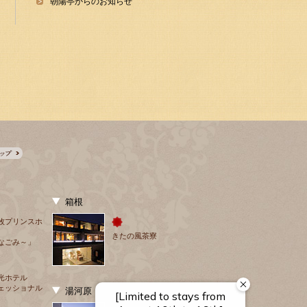
朝陽亭からのお知らせ
箱根
牧プリンスホ
きたの風茶寮
なごみ～」
光ホテル
ェッショナル
湯河原