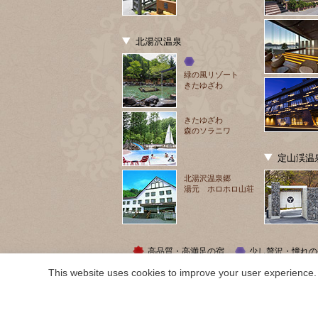
北湯沢温泉
緑の風リゾート
きたゆざわ
きたゆざわ
森のソラニワ
定山渓温
北湯沢温泉郷
湯元 ホロホロ山荘
高品質・高満足の宿
少し贅沢・憧れの
This website uses cookies to improve your user experience. 
COPYRIGHT ©
2