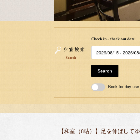
Check in - check out date
Search
Book for day-use
【和室（8帖）】足を伸ばして