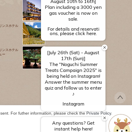
源泉のお宿
湯河原 千代田荘
リンスホテル
山翠楼
SANSUIROU
リンスホテル
ュー
海石榴 つばき
ent. For futher information, please check the 
Private Policy
.
TS RESERVED