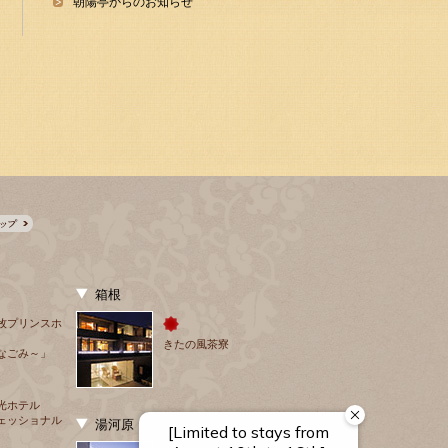
朝陽亭からのお知らせ
箱根
牧プリンスホ
きたの風茶寮
なごみ～」
光ホテル
ェッショナル
湯河原