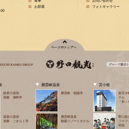
食事
お問い合わせ
お部屋
フォトギャラリー
00
泉
層雲峡温泉
苫小牧
絶景の湯宿
層雲峡 朝陽亭
新苫小
洞爺 湖畔亭
テル
「和～
源泉の湯宿
層雲峡温泉
野口観
洞爺 ごきらく亭
朝陽リゾートホテル
プロフ
学院