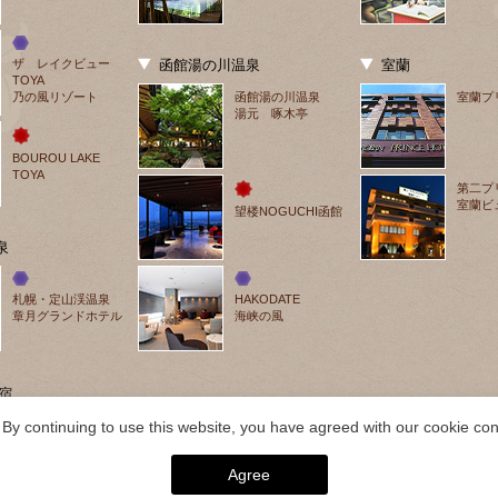
ザ　レイクビュー
函館湯の川温泉
室蘭
TOYA
乃の風リゾート
函館湯の川温泉
室蘭プ
湯元 啄木亭
BOUROU LAKE 
TOYA
第二プ
室蘭ビ
望楼NOGUCHI函館
泉
札幌・定山渓温泉
HAKODATE
章月グランドホテル
海峡の風
宿
By continuing to use this website, you have agreed with our cookie cons
Agree
026 層雲峡温泉 層雲峡 朝陽亭｜【公式】北海道の温泉宿 野口観光グループ. ALL RIGH