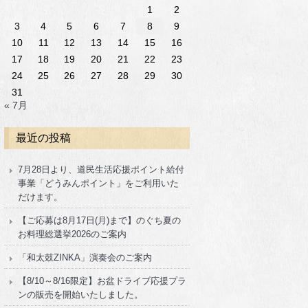
1
2
3
4
5
6
7
8
9
10
11
12
13
14
15
16
17
18
19
20
21
22
23
24
25
26
27
28
29
30
31
« 7月
最近の投稿
7月28日より、道民生活応援ポイント給付
事業「どうみんポイント」をご利用いた
だけます。
【ご応募は8月17日(月)まで】のぐち夏の
お料理総選挙2026のご案内
「和太鼓ZINKA」演奏会のご案内
【8/10～8/16限定】お盆ドライブ応援プラ
ンの販売を開始いたしました。