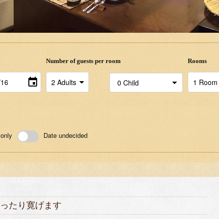
Number of guests per room
Rooms
 only
Date undecided
ゆったり寛げます