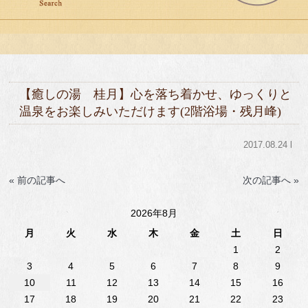
【癒しの湯 桂月】心を落ち着かせ、ゆっくりと
温泉をお楽しみいただけます(2階浴場・残月峰)
2017.08.24 l
« 前の記事へ
次の記事へ »
2026年8月
月
火
水
木
金
土
日
1
2
3
4
5
6
7
8
9
10
11
12
13
14
15
16
17
18
19
20
21
22
23