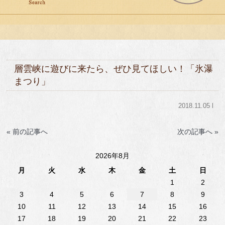
層雲峡に遊びに来たら、ぜひ見てほしい！「氷瀑
まつり」
2018.11.05 l
« 前の記事へ
次の記事へ »
2026年8月
月
火
水
木
金
土
日
1
2
3
4
5
6
7
8
9
10
11
12
13
14
15
16
17
18
19
20
21
22
23