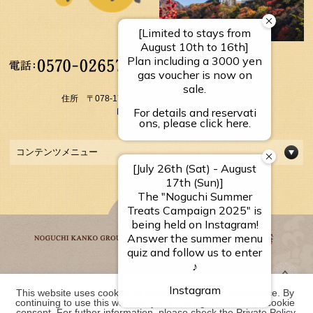
【受付時間】
10：00～17：00
住所 〒078-1795 北海道上川郡上川町層雲峡温泉
FAX： 01658-5-3054
コンテンツメニュー
This website uses cookies to improve your user experience. By 
野口観光グループ一覧
continuing to use this website, you have agreed with our cookie 
consent. For futher information, please check the 
Private Policy
.